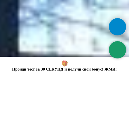
Пройди тест за 30 СЕКУНД и получи свой бонус! ЖМИ!
ПРОЙДИ ТЕСТ ЗА
30 СЕКУНД
И ПОЛУЧИ СВОЙ БОНУС!
ЖМИ!