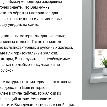
азцы. Выезд менеджера-замерщика —
точно знаете, что Вам нужны
юзи, то образцы материалов для
нных, пластиковых и алюминиевых
азу увидеть на сайте.
дставлены материалы для тканевых,
иниевых жалюзи. Также вы можете
ию мультифактурных и рулонных жалюзи.
ые или горизонтальные жалюзи,
 шторы, Вы получите все необходимые
 а так же любые консультации по
ру окон.
ете натуральные материалы, то жалюзи
ка дополнят Ваш интерьер.
ен в стиле хай-тек, то жалюзи из
ершающий штрих. Установите
люзи, и Вы сделаете стильным свой офис